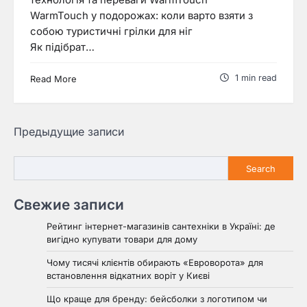
технологія та переваги WarmTouch
WarmTouch у подорожах: коли варто взяти з
собою туристичні грілки для ніг
Як підібрат…
1 min read
Read More
Навигация
Предыдущие записи
по
Search
Search
записям
Свежие записи
Рейтинг інтернет-магазинів сантехніки в Україні: де
вигідно купувати товари для дому
Чому тисячі клієнтів обирають «Евроворота» для
встановлення відкатних воріт у Києві
Що краще для бренду: бейсболки з логотипом чи