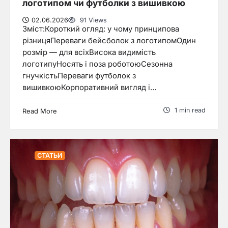
логотипом чи футболки з вишивкою
02.06.2026
91 Views
Зміст:Короткий огляд: у чому принципова
різницяПереваги бейсболок з логотипомОдин
розмір — для всіхВисока видимість
логотипуНосять і поза роботоюСезонна
гнучкістьПереваги футболок з
вишивкоюКорпоративний вигляд і…
1 min read
Read More
СТАТЬИ