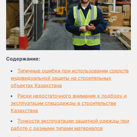
Содержание:
Типичные ошибки при использовании средств
индивидуальной защиты на строительных
объектах Казахстана
Риски недостаточного внимания к подбору и
эксплуатации спецодежды в строительстве
Казахстана
Тонкости эксплуатации защитной одежды при
работе с разными типами материалов