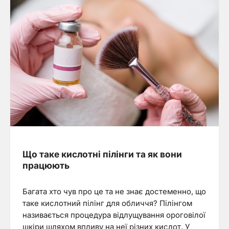
Що таке кислотні пілінги та як вони
працюють
Багата хто чув про це та не знає достеменно, що
таке кислотний пілінг для обличчя? Пілінгом
називається процедура відлущування ороговілої
шкіри шляхом впливу на неї різних кислот. У